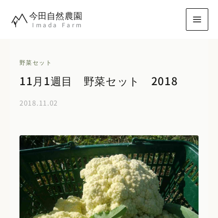
内
今田自然農園
容
Imada Farm
を
ス
キ
野菜セット
ッ
11月1週目 野菜セット 2018
プ
2018.11.02