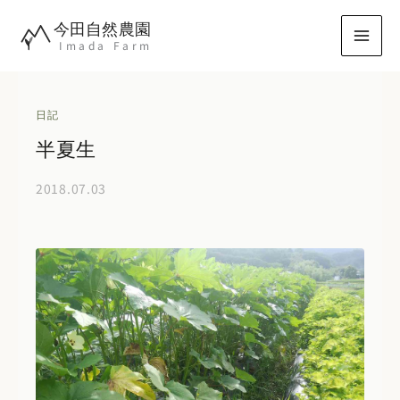
内
今田自然農園
容
Imada Farm
を
ス
キ
日記
ッ
半夏生
プ
2018.07.03