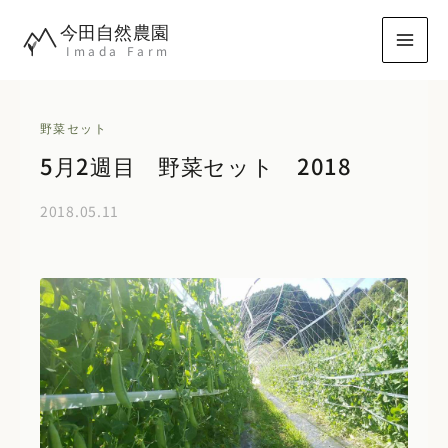
内
今田自然農園
容
Imada Farm
を
ス
キ
野菜セット
ッ
5月2週目 野菜セット 2018
プ
2018.05.11