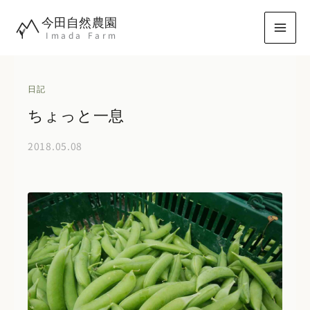
内
今田自然農園
容
Imada Farm
を
ス
キ
日記
ッ
ちょっと一息
プ
2018.05.08