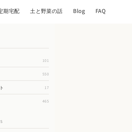
定期宅配
土と野菜の話
Blog
FAQ
101
550
ト
17
465
TS