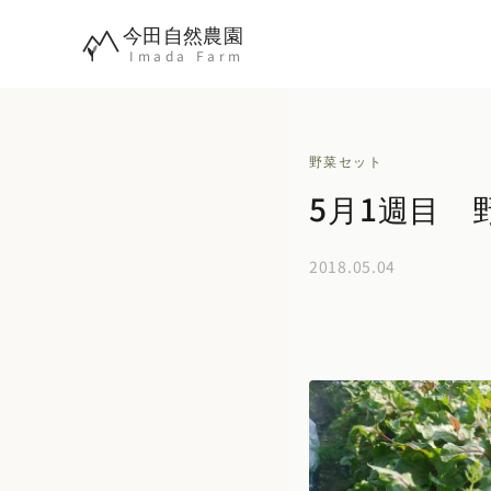
内
今田自然農園
容
Imada Farm
を
ス
キ
野菜セット
ッ
5月1週目 
プ
2018.05.04