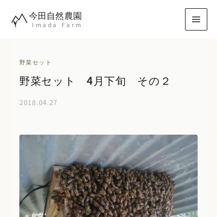
内
今田自然農園
容
Imada Farm
を
ス
キ
野菜セット
ッ
野菜セット 4月下旬 その２
プ
2018.04.27