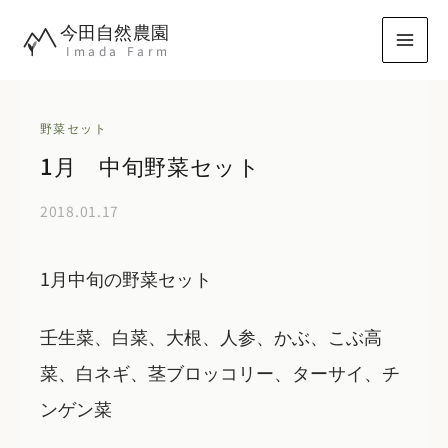
内
今田自然農園
容
Imada Farm
を
ス
キ
野菜セット
ッ
1月 中旬野菜セット
プ
2018.01.17
1月中旬の野菜セット
壬生菜、白菜、大根、人参、かぶ、こぶ高
菜、白ネギ、茎ブロッコリー、ターサイ、チ
ンゲン菜