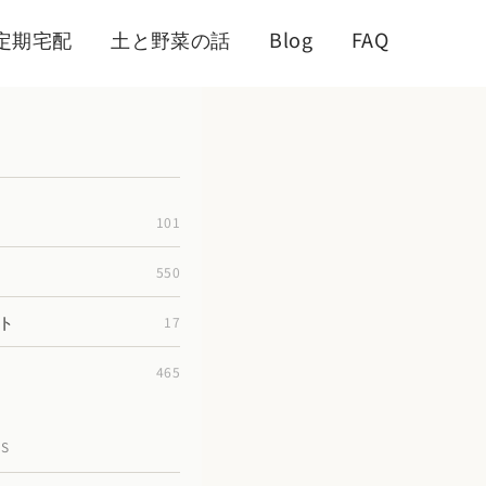
定期宅配
土と野菜の話
Blog
FAQ
101
550
ト
17
465
TS