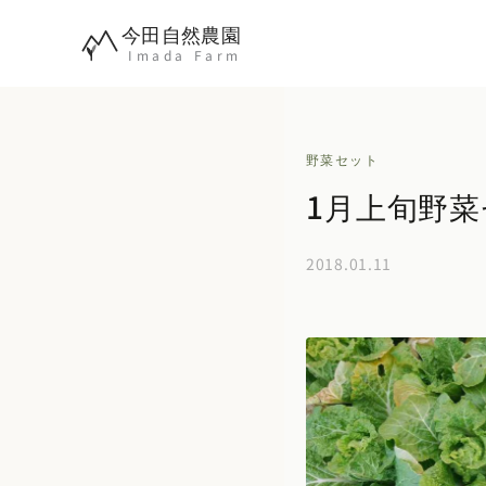
内
今田自然農園
容
Imada Farm
を
ス
キ
野菜セット
ッ
1月上旬野
プ
2018.01.11