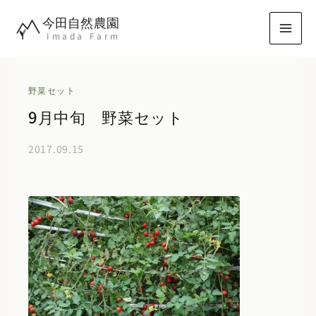
内
今田自然農園
容
Imada Farm
を
ス
キ
野菜セット
ッ
9月中旬 野菜セット
プ
2017.09.15