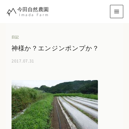
内
今田自然農園
容
Imada Farm
を
ス
キ
日記
ッ
神様か？エンジンポンプか？
プ
2017.07.31