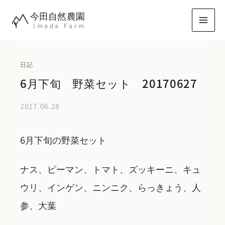
内
今田自然農園
容
Imada Farm
を
ス
キ
日記
ッ
6月下旬 野菜セット 20170627
プ
2017.06.28
6月下旬の野菜セット
ナス、ピーマン、トマト、ズッキーニ、キュ
ウリ、インゲン、ニンニク、らっきょう、人
参、大葉