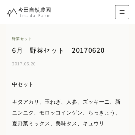
内
今田自然農園
容
Imada Farm
を
ス
キ
野菜セット
ッ
6月 野菜セット 20170620
プ
2017.06.20
中セット
キタアカリ、玉ねぎ、人参、ズッキーニ、新
ニンニク、モロッコインゲン、らっきょう、
夏野菜ミックス、美味タス、キュウリ