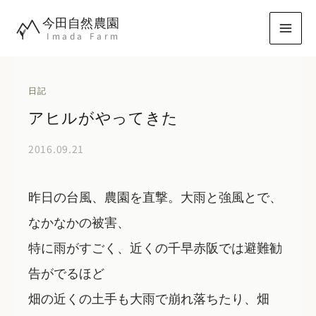
内
今田自然農園
容
Imada Farm
を
ス
キ
日記
ッ
アヒルがやってきた
プ
2016.09.21
昨日の台風、農園を直撃。大雨と強風とで、
なかなかの被害、
特に雨がすごく、近くの千早赤阪では避難勧
告がでるほど
畑の近くの土手も大雨で崩れ落ちたり、畑