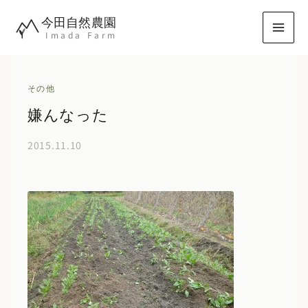
内
今田自然農園
容
Imada Farm
を
ス
キ
その他
ッ
嫌んなった
プ
2015.11.10