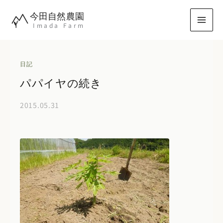
内
今田自然農園
容
Imada Farm
を
ス
キ
日記
ッ
パパイヤの続き
プ
2015.05.31