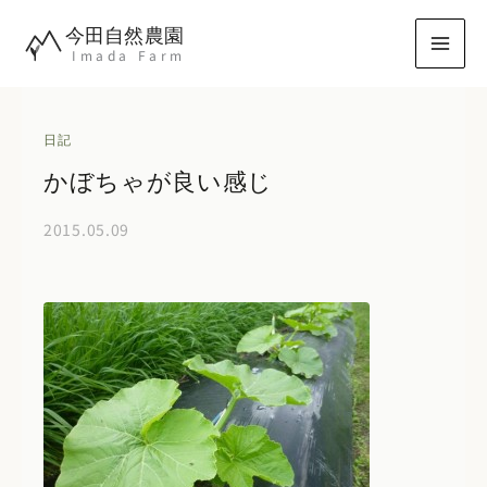
内
今田自然農園
容
Imada Farm
を
ス
キ
日記
ッ
かぼちゃが良い感じ
プ
2015.05.09