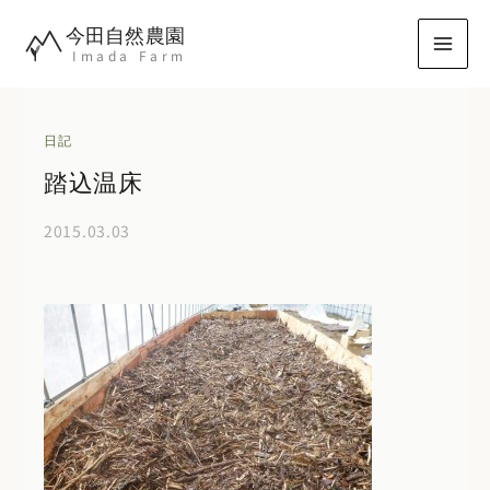
内
今田自然農園
容
Imada Farm
を
ス
キ
日記
ッ
踏込温床
プ
2015.03.03