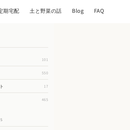
定期宅配
土と野菜の話
Blog
FAQ
101
550
ト
17
465
TS