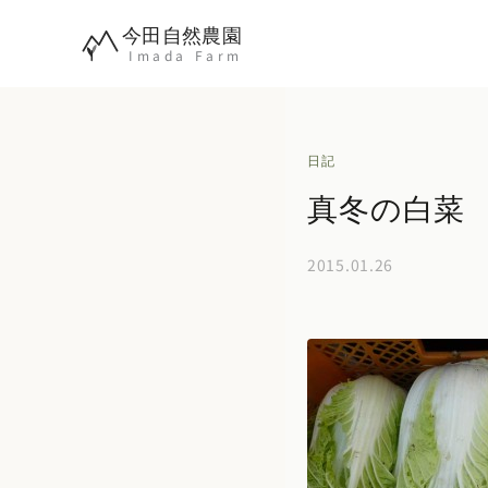
内
今田自然農園
容
Imada Farm
を
ス
キ
日記
ッ
真冬の白菜
プ
2015.01.26