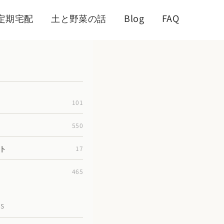
定期宅配
土と野菜の話
Blog
FAQ
101
550
ト
17
465
TS