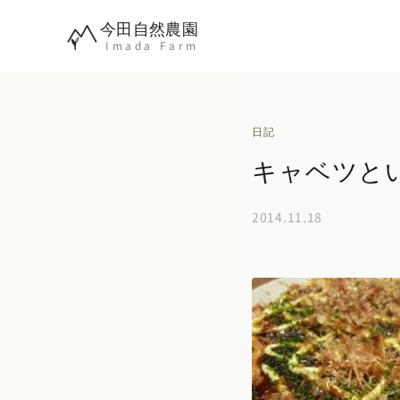
内
今田自然農園
容
Imada Farm
を
ス
キ
日記
ッ
キャベツと
プ
2014.11.18