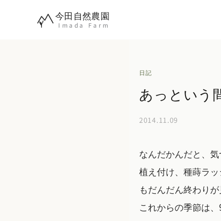
内
今田自然農園
容
Imada Farm
を
ス
キ
日記
ッ
あっという
プ
2014.11.09
なんだかんだと、気
植え付け、種蒔ラッ
もだんだん終わりが
これからの季節は、