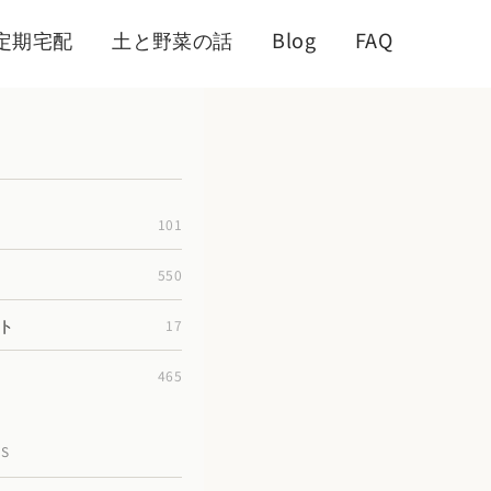
定期宅配
土と野菜の話
Blog
FAQ
101
550
ト
17
465
TS