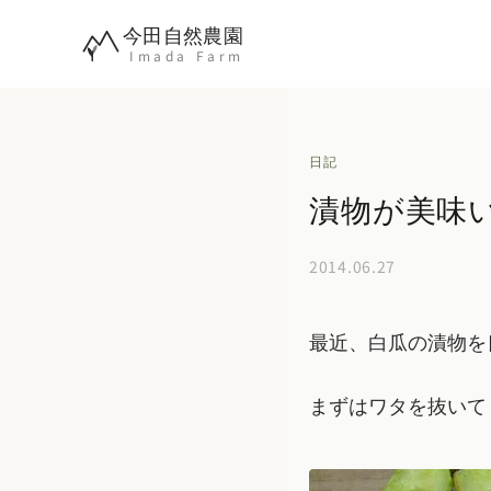
内
今田自然農園
容
Imada Farm
を
ス
キ
日記
ッ
漬物が美味
プ
2014.06.27
最近、白瓜の漬物を
まずはワタを抜いて