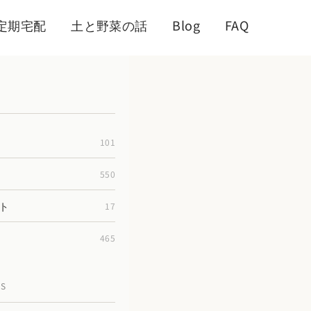
定期宅配
土と野菜の話
Blog
FAQ
101
550
ト
17
465
TS