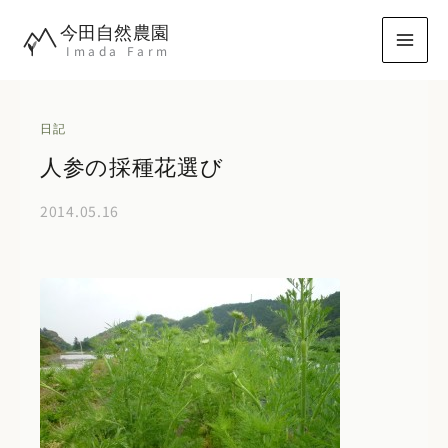
内
今田自然農園
容
Imada Farm
を
ス
キ
日記
ッ
人参の採種花選び
プ
2014.05.16