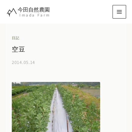
内
今田自然農園
容
Imada Farm
を
ス
キ
日記
ッ
空豆
プ
2014.05.14