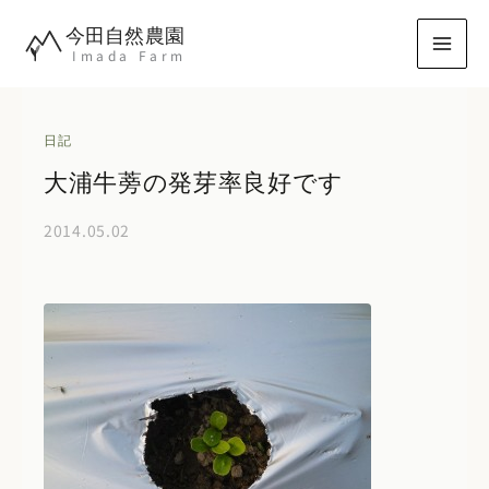
内
今田自然農園
容
Imada Farm
を
ス
キ
日記
ッ
大浦牛蒡の発芽率良好です
プ
2014.05.02