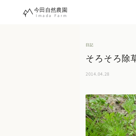
内
今田自然農園
容
Imada Farm
を
ス
キ
日記
ッ
そろそろ除
プ
2014.04.28