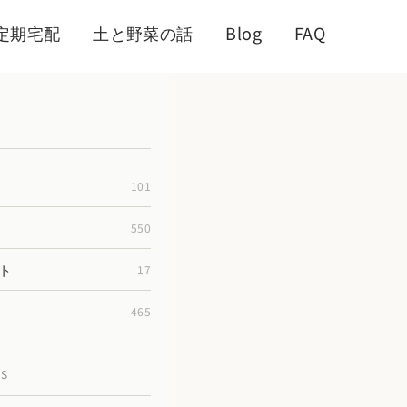
定期宅配
土と野菜の話
Blog
FAQ
101
550
ト
17
465
TS