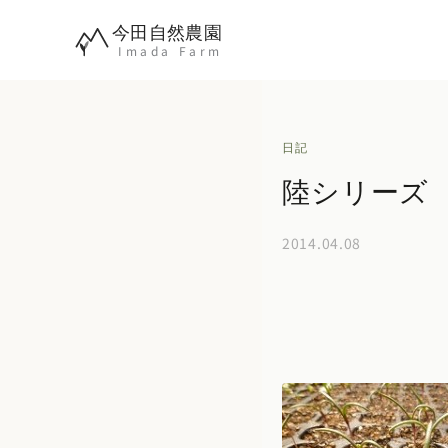
内
今田自然農園
容
Imada Farm
を
ス
キ
日記
ッ
陸シリーズ
プ
2014.04.08