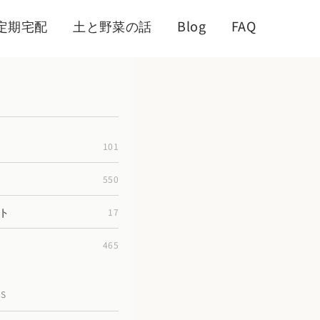
定期宅配
土と野菜の話
Blog
FAQ
101
550
ト
17
465
TS