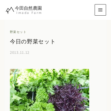
内
今田自然農園
容
Imada Farm
を
ス
キ
野菜セット
ッ
今日の野菜セット
プ
2013.11.12