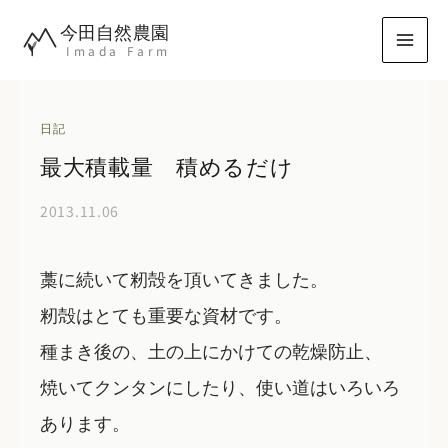
内
今田自然農園
容
Imada Farm
を
ス
キ
日記
ッ
最大積載量 積めるだけ
プ
2013.11.06
藁に続いて籾殻を頂いてきました。
籾殻はとても重要な資材です。
種まき後の、土の上にかけての乾燥防止、
焼いてクンタンにしたり、使い道はいろいろ
あります。