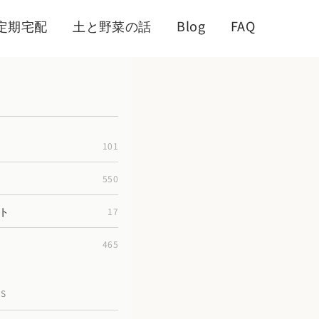
定期宅配
土と野菜の話
Blog
FAQ
101
550
ト
17
465
TS