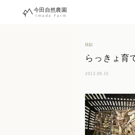
内
今田自然農園
容
Imada Farm
を
ス
キ
日記
ッ
らっきょ育
プ
2013.09.15