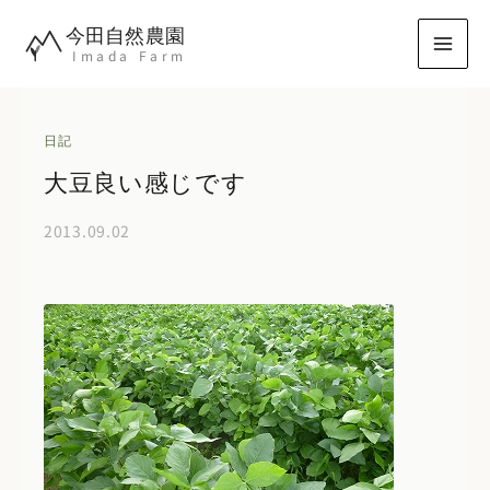
内
今田自然農園
容
Imada Farm
を
ス
キ
日記
ッ
大豆良い感じです
プ
2013.09.02