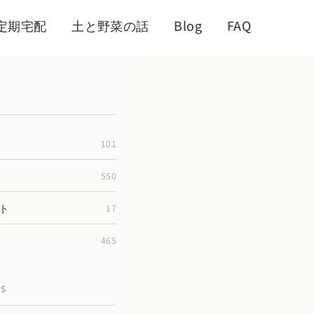
定期宅配
土と野菜の話
Blog
FAQ
101
550
ト
17
465
TS