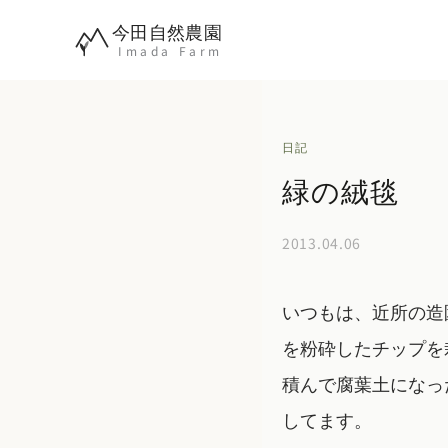
内
今田自然農園
容
Imada Farm
を
ス
キ
日記
ッ
緑の絨毯
プ
2013.04.06
いつもは、近所の造
を粉砕したチップを
積んで腐葉土になっ
してます。