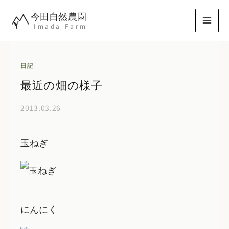
内
今田自然農園
容
Imada Farm
を
ス
キ
日記
ッ
最近の畑の様子
プ
2013.03.26
玉ねぎ
にんにく