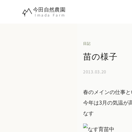
内
今田自然農園
容
Imada Farm
を
ス
キ
日記
ッ
苗の様子
プ
2013.03.20
春のメインの仕事と
今年は3月の気温が
なす