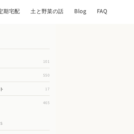
定期宅配
土と野菜の話
Blog
FAQ
101
550
ト
17
465
TS