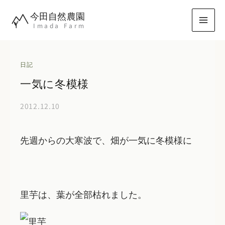
内
今田自然農園
容
Imada Farm
を
ス
キ
日記
ッ
一気に冬模様
プ
2012.12.10
先週からの大寒波で、畑が一気に冬模様に
里芋は、葉が全部枯れました。