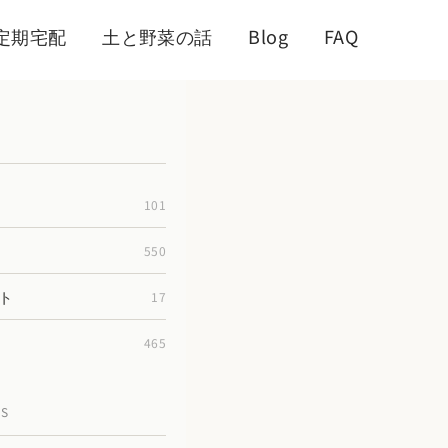
定期宅配
土と野菜の話
Blog
FAQ
101
550
ト
17
465
TS