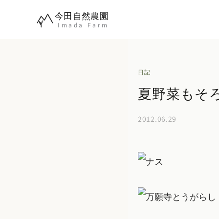
内
今田自然農園
容
Imada Farm
を
ス
キ
日記
ッ
夏野菜もそ
プ
2012.06.29