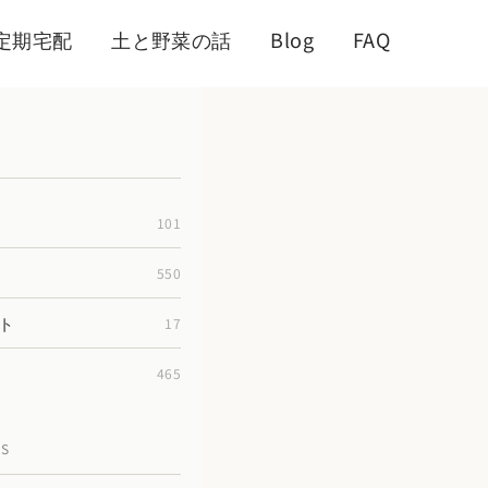
定期宅配
土と野菜の話
Blog
FAQ
101
550
ト
17
465
TS