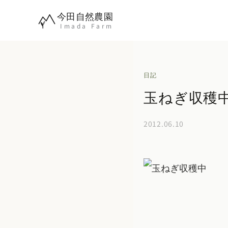
内
今田自然農園
容
Imada Farm
を
ス
キ
日記
ッ
玉ねぎ収穫
プ
2012.06.10