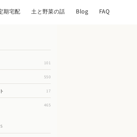
定期宅配
土と野菜の話
Blog
FAQ
101
550
ト
17
465
TS