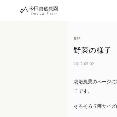
内
今田自然農園
容
Imada Farm
を
ス
キ
日記
ッ
野菜の様子
プ
2012.05.02
栽培風景のページに
子です。
そろそろ収穫サイズ