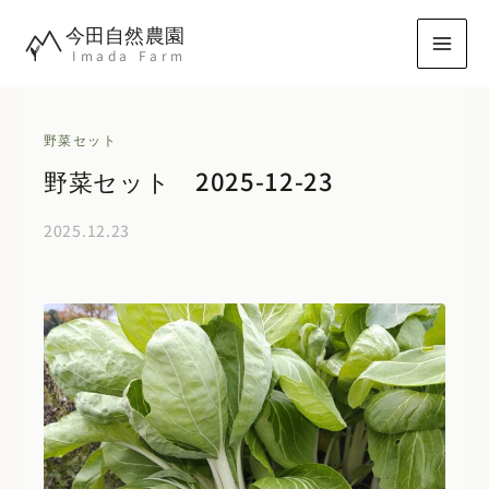
内
今田自然農園
容
Imada Farm
を
ス
キ
野菜セット
ッ
野菜セット 2025-12-23
プ
2025.12.23