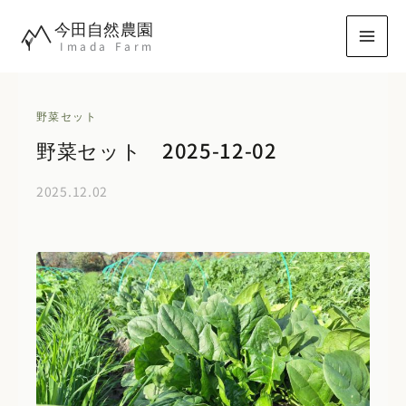
内
今田自然農園
容
Imada Farm
を
ス
キ
野菜セット
ッ
野菜セット 2025-12-02
プ
2025.12.02