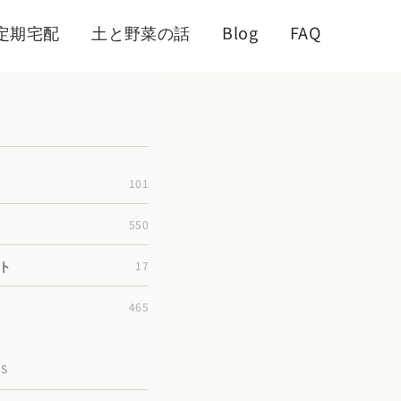
定期宅配
土と野菜の話
Blog
FAQ
101
550
ト
17
465
TS