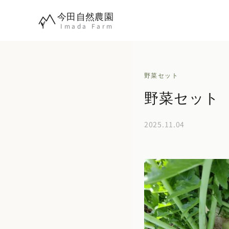
内
今田自然農園
容
Imada Farm
を
ス
キ
野菜セット
ッ
野菜セット 2
プ
2025.11.04