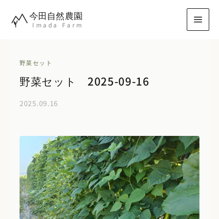
内
今田自然農園
容
Imada Farm
を
ス
キ
野菜セット
ッ
野菜セット 2025-09-16
プ
2025.09.16