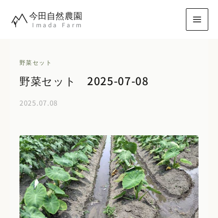
内
今田自然農園
容
Imada Farm
を
ス
キ
野菜セット
ッ
野菜セット 2025-07-08
プ
2025.07.08