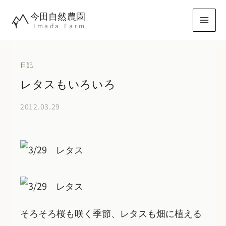
内
今田自然農園
容
Imada Farm
を
ス
キ
日記
ッ
レタスもいろいろ
プ
2012.03.29
そろそろ桜も咲く季節、レタスも畑に植える